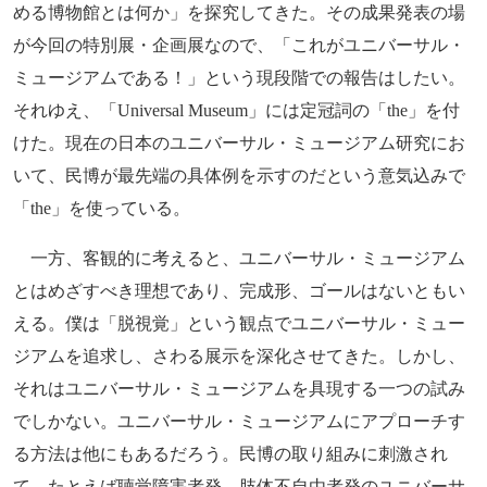
める博物館とは何か」を探究してきた。その成果発表の場
が今回の特別展・企画展なので、「これがユニバーサル・
ミュージアムである！」という現段階での報告はしたい。
それゆえ、「Universal Museum」には定冠詞の「the」を付
けた。現在の日本のユニバーサル・ミュージアム研究にお
いて、民博が最先端の具体例を示すのだという意気込みで
「the」を使っている。
一方、客観的に考えると、ユニバーサル・ミュージアム
とはめざすべき理想であり、完成形、ゴールはないともい
える。僕は「脱視覚」という観点でユニバーサル・ミュー
ジアムを追求し、さわる展示を深化させてきた。しかし、
それはユニバーサル・ミュージアムを具現する一つの試み
でしかない。ユニバーサル・ミュージアムにアプローチす
る方法は他にもあるだろう。民博の取り組みに刺激され
て、たとえば聴覚障害者発、肢体不自由者発のユニバーサ