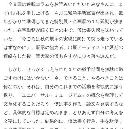
全８回の連載コラムをお読みいただいたみなさんに、ま
ずはお礼を申し上げる。４月に緊急事態宣言が出され、数
年がかりで準備してきた特別展・企画展の１年延期が決ま
った。在宅勤務が続く日々の中で、僕は喪失感を味わって
いた。「今ごろは秋の展示の実現に向けて突っ走っている
はずなのに」。展示の協力者、出展アーティストに延期の
連絡をした後、楽天家の僕もさすがに少々落ち込んだ。
しかし、せっかく与えられた１年の猶予期間を無駄に過
ごすわけにはいかない。今、できること、やるべきことは
何なのか。それは、自分のこれまでの活動を客観的に振り
返り、「ユニバーサル・ミュージアム」の概念を整理して
文章化することだろう。僕は本を作る、論文を発表するな
ど、具体的な目標は定めぬまま、とりあえず自分の考えを
文字にしていった。結果的に、僕は書く行為、手を駆使す