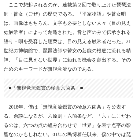
ここで想起されるのが、連載第２回で取り上げた琵琶法
師・瞽女（ごぜ）の歴史である。『平家物語』や瞽女唄
は、画像はもちろん、文字も必要としない人々（目の見え
ぬ触常者）によって創造された。音と声のみで伝承される
語り・唄を受容した聴衆は、目の見える触常者だった。21
世紀の博物館で、琵琶法師や瞽女の芸能の根底に流れる精
神、「目に見えない世界」に触れる機会を創出する。その
ためのキーワードが無視覚流なのである。
■「無視覚流鑑賞の極意六箇条」■
2018年、僕は「無視覚流鑑賞の極意六箇条」を公表す
る。余談になるが、六原則・六箇条など、「六」にこだわ
るのは、六つの点の組み合わせで「世界」を表す点字の影
響なのかもしれない。01年の民博着任以来、僕の中では琵