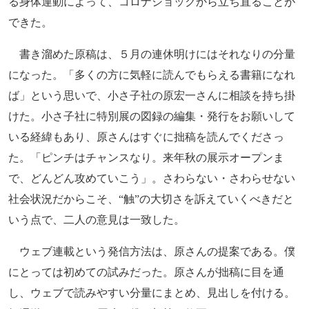
る身体運動によって、コロナショックから立ち直ることが
できた。
書き溜めた原稿は、５月の連休明けにはそれなりの分量
になった。「多くの方に気軽に読んでもらえる書籍になれ
ば」という思いで、小さ子社の原宏一さんに相談を持ち掛
けた。小さ子社に特別展の図録の編集・発行をお願いして
いる経緯もあり、原さんはすぐに拙稿を読んでくださっ
た。「ピンチはチャンスなり。来年秋の展示オープンま
で、どんどん攻めていこう」。さわらない・さわらせない
社会状況だからこそ、“触”の大切さを訴えていくべきだと
いう点で、二人の意見は一致した。
ウェブ連載という発信方法は、原さんの提案である。僕
にとっては初めての試みだった。原さんが拙稿に目を通
し、ウェブで読みやすい分量にまとめ、見出しを付ける。