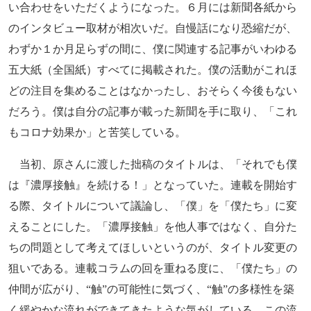
い合わせをいただくようになった。６月には新聞各紙から
のインタビュー取材が相次いだ。自慢話になり恐縮だが、
わずか１か月足らずの間に、僕に関連する記事がいわゆる
五大紙（全国紙）すべてに掲載された。僕の活動がこれほ
どの注目を集めることはなかったし、おそらく今後もない
だろう。僕は自分の記事が載った新聞を手に取り、「これ
もコロナ効果か」と苦笑している。
当初、原さんに渡した拙稿のタイトルは、「それでも僕
は『濃厚接触』を続ける！」となっていた。連載を開始す
る際、タイトルについて議論し、「僕」を「僕たち」に変
えることにした。「濃厚接触」を他人事ではなく、自分た
ちの問題として考えてほしいというのが、タイトル変更の
狙いである。連載コラムの回を重ねる度に、「僕たち」の
仲間が広がり、“触”の可能性に気づく、“触”の多様性を築
く緩やかな流れができてきたような気がしている。この流