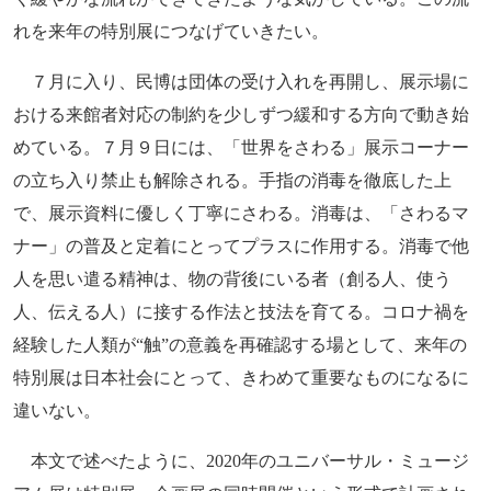
れを来年の特別展につなげていきたい。
７月に入り、民博は団体の受け入れを再開し、展示場に
おける来館者対応の制約を少しずつ緩和する方向で動き始
めている。７月９日には、「世界をさわる」展示コーナー
の立ち入り禁止も解除される。手指の消毒を徹底した上
で、展示資料に優しく丁寧にさわる。消毒は、「さわるマ
ナー」の普及と定着にとってプラスに作用する。消毒で他
人を思い遣る精神は、物の背後にいる者（創る人、使う
人、伝える人）に接する作法と技法を育てる。コロナ禍を
経験した人類が“触”の意義を再確認する場として、来年の
特別展は日本社会にとって、きわめて重要なものになるに
違いない。
本文で述べたように、2020年のユニバーサル・ミュージ