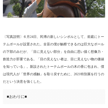
〔写真説明〕６月24日、民博の新しいシンボルとして、前庭にトー
テムポールが設置された。全盲の僕が触察できるのは巨大なポール
の下部のみだが、「目に見えない部分」を自由に思い描く想像力・
創造力が肝要である。「目の見えない者は、目に見えない物の価値
を知っている」。新設されたトーテムポールの木の香に包まれ、僕
は現代人が「世界の感触」を取り戻すために、2021特別展を行うの
だという決意を強くした。
■おわりに■