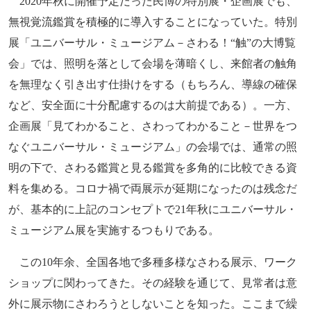
2020年秋に開催予定だった民博の特別展・企画展でも、
無視覚流鑑賞を積極的に導入することになっていた。特別
展「ユニバーサル・ミュージアム－さわる！“触”の大博覧
会」では、照明を落として会場を薄暗くし、来館者の触角
を無理なく引き出す仕掛けをする（もちろん、導線の確保
など、安全面に十分配慮するのは大前提である）。一方、
企画展「見てわかること、さわってわかること－世界をつ
なぐユニバーサル・ミュージアム」の会場では、通常の照
明の下で、さわる鑑賞と見る鑑賞を多角的に比較できる資
料を集める。コロナ禍で両展示が延期になったのは残念だ
が、基本的に上記のコンセプトで21年秋にユニバーサル・
ミュージアム展を実施するつもりである。
この10年余、全国各地で多種多様なさわる展示、ワーク
ショップに関わってきた。その経験を通じて、見常者は意
外に展示物にさわろうとしないことを知った。ここまで繰