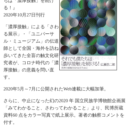
ちは「濃厚接触」を続け
る！』
2020年10月27日刊行
「濃厚接触」による「さわ
る展示」・「ユニバーサ
ル・ミュージアム」の伝道
師として全国・海外を訪ね
歩いてきた全盲の触文化研
究者が、コロナ時代の「濃
厚接触」の意義を問い直
す。
2020年5月～7月に公開されたWeb連載に大幅加筆。
さらに、中止になった幻の2020 年 国立民族学博物館企画展
「みてわかること、さわってわかること」より、民博所蔵
資料60 点をカラー写真で紙上展示。著者の触察コメントを
付す。