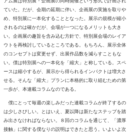
アム展は特別展・企画展の同時開催という形式で計画され
ていた。だが、会期の延期に伴い、企画展の実施を取りや
め、特別展に一本化することとなった。展示の規模が縮小
されるのは確かだが、会場が一つになるメリットも大き
い。企画展の趣旨を含み込む方針で、特別展会場のレイア
ウトを再検討しているところである。もちろん、展示全体
のコンセプトは変更せず、出展作品数を減らすこともな
い。僕は特別展への一本化を「縮大」と称している。スペ
ースは縮小するが、展示から得られるインパクトは増大さ
せる。そんな「縮大」プランに本格的に取り組むための第
一歩が、本連載コラムなのである。
僕にとって毎週の楽しみだった連載コラムが終了するの
は少しさびしい。とはいえ、夏以降は新たなステップを踏
み出さなければならない。８回のコラムを通じて、「濃厚
接触」に関する僕なりの説明はできたと思う。いよいよ次