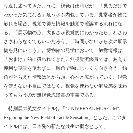
り返し述べてきたように、視覚は便利だが、「見るだけで
わかった気になる」危うさも内包している。見常者が物に
触れる場合、視覚で得た情報を触覚で確認する流れにな
る。「展示物の形、大きさが視覚的にわかったら、わざわ
ざさわらなくてもいいだろう」「時間がないから次の展示
物を見にいこう」。博物館の見学において、触覚情報は
「おまけ」的に扱われてきた。無視覚流鑑賞では、あえて
便利な視覚を使わずに、触角で物にじっくり向き合う。触
角がとらえた情報は体から頭、心へと広がっていく。視覚
を使えない不自由ではなく、視覚を使わない解放感を味わ
ってもらうのが無視覚流鑑賞の本義である。
特別展の英文タイトルは「“UNIVERSAL MUSEUM”:
Exploring the New Field of Tactile Sensation」とした。このタ
イトルには、日本発の新たな共生の概念として、