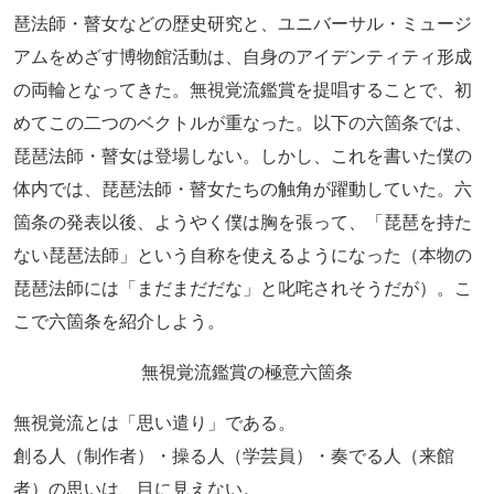
琶法師・瞽女などの歴史研究と、ユニバーサル・ミュージ
アムをめざす博物館活動は、自身のアイデンティティ形成
の両輪となってきた。無視覚流鑑賞を提唱することで、初
めてこの二つのベクトルが重なった。以下の六箇条では、
琵琶法師・瞽女は登場しない。しかし、これを書いた僕の
体内では、琵琶法師・瞽女たちの触角が躍動していた。六
箇条の発表以後、ようやく僕は胸を張って、「琵琶を持た
ない琵琶法師」という自称を使えるようになった（本物の
琵琶法師には「まだまだだな」と叱咤されそうだが）。こ
こで六箇条を紹介しよう。
無視覚流鑑賞の極意六箇条
無視覚流とは「思い遣り」である。
創る人（制作者）・操る人（学芸員）・奏でる人（来館
者）の思いは、目に見えない。