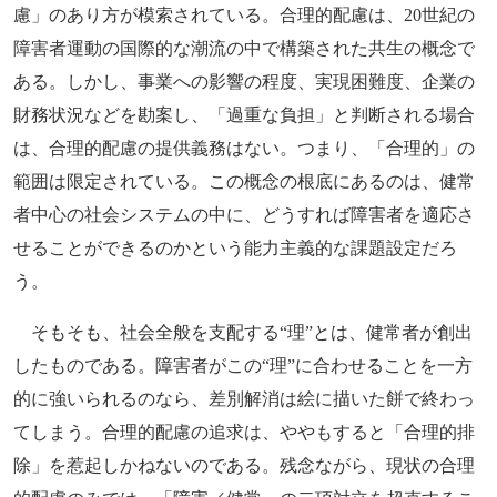
慮」のあり方が模索されている。合理的配慮は、20世紀の
障害者運動の国際的な潮流の中で構築された共生の概念で
ある。しかし、事業への影響の程度、実現困難度、企業の
財務状況などを勘案し、「過重な負担」と判断される場合
は、合理的配慮の提供義務はない。つまり、「合理的」の
範囲は限定されている。この概念の根底にあるのは、健常
者中心の社会システムの中に、どうすれば障害者を適応さ
せることができるのかという能力主義的な課題設定だろ
う。
そもそも、社会全般を支配する“理”とは、健常者が創出
したものである。障害者がこの“理”に合わせることを一方
的に強いられるのなら、差別解消は絵に描いた餅で終わっ
てしまう。合理的配慮の追求は、ややもすると「合理的排
除」を惹起しかねないのである。残念ながら、現状の合理