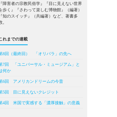
『障害者の宗教民俗学』『目に見えない世界
を歩く』『さわって楽しむ博物館』（編著）
『知のスイッチ』（共編著）など、著書多
数。
これまでの連載
第8回（最終回） 「オリパラ」の先へ
第7回 「ユニバーサル・ミュージアム」と
は何か
第6回 アメリカンドリームの今昔
第5回 目に見えないクレジット
第4回 米国で実感する「濃厚接触」の意義