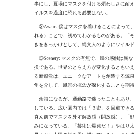
事にし、夏場にマスクを付ける煩わしさに耐
イルスを過度に恐れる必要はない。
②Aware: 僕はマスクを着けることによっ
れる）ことで、初めてわかるものがある。「
きをきっかけとして、縄文人のようにワイル
③Scenery: マスクの有無で、風の感触
換である。世界のとらえ方が変化するともい
る新感覚は、ユニークなアートを創造する源
角を介して、風景の概念が深化することを期
余談になるが、通勤路で迷ったこともあり、
している。広い園内では「３密」を回避でき
真ん前でマスクを外す解放感（開放感）、「
みになっている。「芸術は爆発だ！」やはり