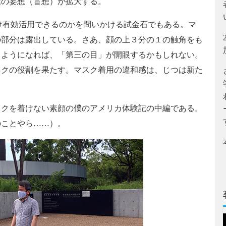
僕の妄想（盲想）が拡大する。
だけ有効活用できるのかを問いかける試金石でもある。マ
の部分は露出している。さあ、顔の上３分の１の触角をも
るようになれば、「第三の目」が開眼するかもしれない。
ックの役割を果たす。マスク着用の違和感は、じつは新た
クを着けない素顔の僕のアメリカ体験記の中編である。
のことやら……）。