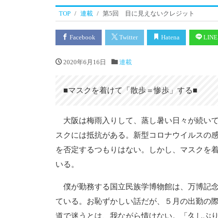
TOP
連載
第5回 目に見えないクレジット
Facebook
Twitter
Hatena
LINE
2020年6月16日
連載
■マスクを着けて「散歩＝惨歩」する■
大阪は梅雨入りして、蒸し暑い日々が続いて
スクには抵抗がある。新型コロナウイルスの
を否定するつもりはない。しかし、マスクを
いる。
僕が勤務する国立民族学博物館は、万博記念
ている。お恥ずかしい話だが、５月の出勤の際
道で迷うとは、我ながら情けない。「久しぶ