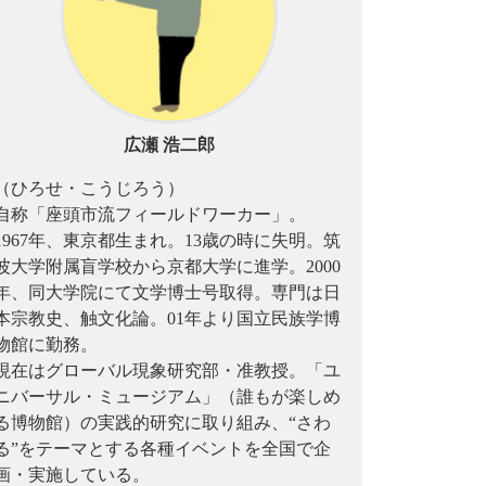
広瀬 浩二郎
（ひろせ・こうじろう）
自称「座頭市流フィールドワーカー」。
1967年、東京都生まれ。13歳の時に失明。筑
波大学附属盲学校から京都大学に進学。2000
年、同大学院にて文学博士号取得。専門は日
本宗教史、触文化論。01年より国立民族学博
物館に勤務。
現在はグローバル現象研究部・准教授。「ユ
ニバーサル・ミュージアム」（誰もが楽しめ
る博物館）の実践的研究に取り組み、“さわ
る”をテーマとする各種イベントを全国で企
画・実施している。