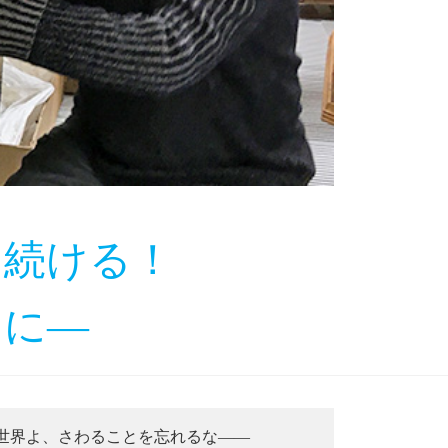
を続ける！
めに―
世界よ、さわることを忘れるな――