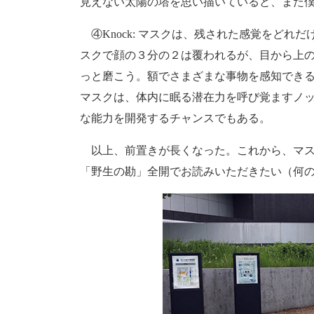
見えない太陽の塔を思い描いていると、また
④Knock: マスクは、残された感覚をどれ
スクで顔の３分の２は覆われるが、目から上
っと磨こう。額でさまざまな事物を感知でき
マスクは、体内に眠る潜在力を呼び覚ますノ
な能力を開発するチャンスでもある。
以上、前置きが長くなった。これから、マス
「野生の勘」全開でお読みいただきたい（何