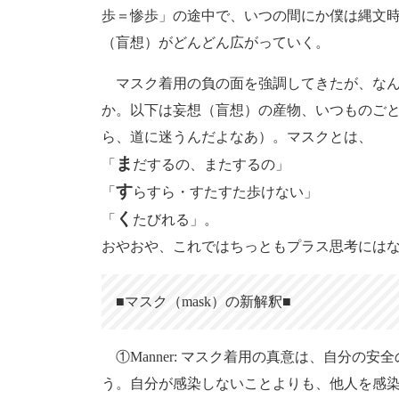
歩＝惨歩」の途中で、いつの間にか僕は縄文
（盲想）がどんどん広がっていく。
マスク着用の負の面を強調してきたが、なん
か。以下は妄想（盲想）の産物、いつものご
ら、道に迷うんだよなあ）。マスクとは、
ま
「
だするの、またするの」
す
「
らすら・すたすた歩けない」
く
「
たびれる」。
おやおや、これではちっともプラス思考には
■マスク（mask）の新解釈■
①Manner: マスク着用の真意は、自分の
う。自分が感染しないことよりも、他人を感