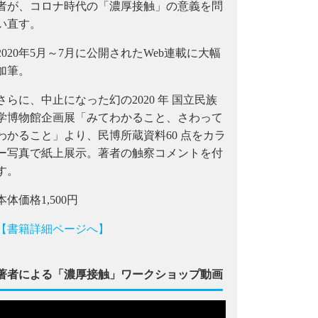
者が、コロナ時代の「濃厚接触」の意義を問
い直す。
2020年5月～7月に公開されたWeb連載に大幅
加筆。
さらに、中止になった幻の2020 年 国立民族
学博物館企画展「みてわかること、さわって
わかること」より、民博所蔵資料60 点をカラ
ー写真で紙上展示。著者の触察コメントを付
す。
本体価格1,500円
【書籍詳細ページへ】
著者による「濃厚接触」ワークショップ動画
動