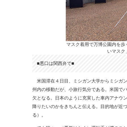
マスク着用で万博公園内を歩
いマスク
■悪口は関西弁で■
米国滞在４日目、ミシガン大学からミシガン
州内の移動だが、小旅行気分である。米国で
欠となる。日本のように充実した車内アナウ
降りたいのかをきちんと伝える。目的地が近
る）。