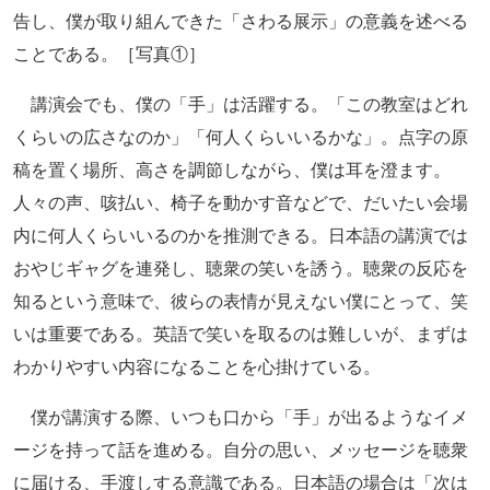
告し、僕が取り組んできた「さわる展示」の意義を述べる
ことである。［写真①］
講演会でも、僕の「手」は活躍する。「この教室はどれ
くらいの広さなのか」「何人くらいいるかな」。点字の原
稿を置く場所、高さを調節しながら、僕は耳を澄ます。
人々の声、咳払い、椅子を動かす音などで、だいたい会場
内に何人くらいいるのかを推測できる。日本語の講演では
おやじギャグを連発し、聴衆の笑いを誘う。聴衆の反応を
知るという意味で、彼らの表情が見えない僕にとって、笑
いは重要である。英語で笑いを取るのは難しいが、まずは
わかりやすい内容になることを心掛けている。
僕が講演する際、いつも口から「手」が出るようなイメ
ージを持って話を進める。自分の思い、メッセージを聴衆
に届ける、手渡しする意識である。日本語の場合は「次は