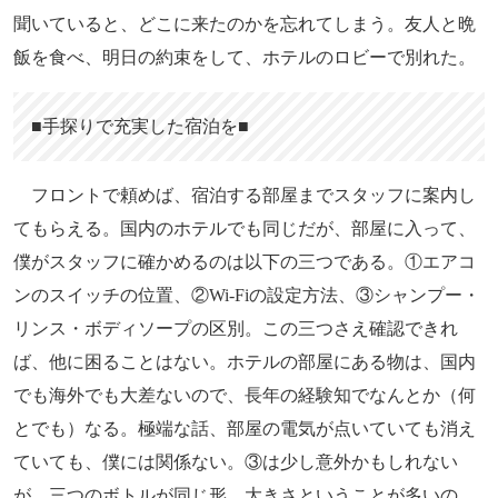
聞いていると、どこに来たのかを忘れてしまう。友人と晩
飯を食べ、明日の約束をして、ホテルのロビーで別れた。
■手探りで充実した宿泊を■
フロントで頼めば、宿泊する部屋までスタッフに案内し
てもらえる。国内のホテルでも同じだが、部屋に入って、
僕がスタッフに確かめるのは以下の三つである。①エアコ
ンのスイッチの位置、②Wi-Fiの設定方法、③シャンプー・
リンス・ボディソープの区別。この三つさえ確認できれ
ば、他に困ることはない。ホテルの部屋にある物は、国内
でも海外でも大差ないので、長年の経験知でなんとか（何
とでも）なる。極端な話、部屋の電気が点いていても消え
ていても、僕には関係ない。③は少し意外かもしれない
が、三つのボトルが同じ形、大きさということが多いの