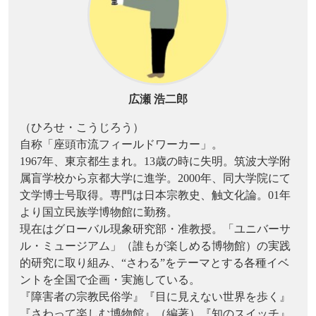
広瀬 浩二郎
（ひろせ・こうじろう）
自称「座頭市流フィールドワーカー」。
1967年、東京都生まれ。13歳の時に失明。筑波大学附
属盲学校から京都大学に進学。2000年、同大学院にて
文学博士号取得。専門は日本宗教史、触文化論。01年
より国立民族学博物館に勤務。
現在はグローバル現象研究部・准教授。「ユニバーサ
ル・ミュージアム」（誰もが楽しめる博物館）の実践
的研究に取り組み、“さわる”をテーマとする各種イベ
ントを全国で企画・実施している。
『障害者の宗教民俗学』『目に見えない世界を歩く』
『さわって楽しむ博物館』（編著）『知のスイッチ』