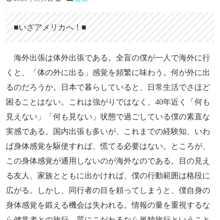
■いざアメリカへ！■
海外出張は体外出張である。全盲の僕が一人で海外に行
くと、「体の外に出る」感覚を頻繁に味わう。何が外に出
るのだろうか。日本で暮らしていると、日常生活でさほど
困ることはない。これは強がりではなく、40年近く「何も
見えない」「何も見ない」状態で過ごしている僕の素直な
実感である。国内出張も多いが、これまでの経験知、いわ
ば身体感覚を駆使すれば、慌てる必要はない。ところが、
この身体感覚が通用しないのが海外なのである。目の見え
る友人、家族とともに出かければ、僕の行動範囲は格段に
広がる。しかし、同行者の目を頼ってしまうと、僕自身の
身体感覚を鍛える機会は失われる。情報の量を重視するな
ら健常者との旅行、質にこだわるなら単独旅行ということ