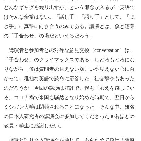
どんなギャグを繰り出すか」という邪念が入るが、英語で
はそんな余裕はない。「話し手」「語り手」として、「聴
き手」に真摯に向き合うのみである。講演とは、僕と聴衆
の「手合わせ」の場だといえるだろう。
講演者と参加者との対等な意見交換（conversation）は、
「手合わせ」のクライマックスである。しどろもどろにな
りながら、僕は質問者の見えない顔、いや見えない心に向
かって、稚拙な英語で懸命に応答した。社交辞令もあった
のだろうが、今回の講演は好評で、僕も手応えを感じてい
る。コロナ禍で米国も騒然となり始めた時期で、翌日から
ミシガン大学は閉鎖されることになった。そんな中、無名
の日本人研究者の講演会に参加してくださった30名ほどの
教員・学生に感謝したい。
聴衆と語り合う講演会を通じて、あらためて僕は「濃厚