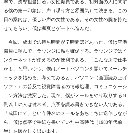
率で、誘導担当は若い女性職員である。初対面の人に関す
る僕の第一印象は、声（喋り方と雰囲気）で決まる。この
日の案内は、優しい声の女性である。その女性の腕を持た
せてもらい、僕は颯爽とゲートへ進んだ。
今回、成田での待ち時間が７時間ほどあった。僕は空港
職員に頼んで、ラウンジに席を確保する。ラウンジではイ
ンターネットが使えるのが便利である。「こんな所で仕事
かよ」と思いつつ、僕はノートパソコンを開いてメールチ
ェックを始める。考えてみると、パソコン（画面読み上げ
ソフト）の普及で視覚障害者の情報処理、コミュニケーシ
ョン方法は激変した。現在、僕がメールをやり取りする９
割以上の人は健常者、点字を読み書きできない人である。
「成田にて」という件名のメールをあちこちに送信しなが
ら、僕は点字で手紙を書いていた中高時代（1980年代前
半）を懐かしく思い出す。