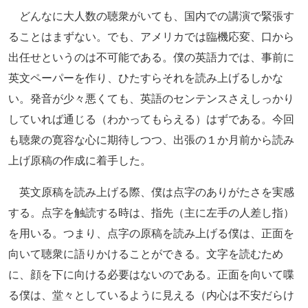
どんなに大人数の聴衆がいても、国内での講演で緊張す
ることはまずない。でも、アメリカでは臨機応変、口から
出任せというのは不可能である。僕の英語力では、事前に
英文ペーパーを作り、ひたすらそれを読み上げるしかな
い。発音が少々悪くても、英語のセンテンスさえしっかり
していれば通じる（わかってもらえる）はずである。今回
も聴衆の寛容な心に期待しつつ、出張の１か月前から読み
上げ原稿の作成に着手した。
英文原稿を読み上げる際、僕は点字のありがたさを実感
する。点字を触読する時は、指先（主に左手の人差し指）
を用いる。つまり、点字の原稿を読み上げる僕は、正面を
向いて聴衆に語りかけることができる。文字を読むため
に、顔を下に向ける必要はないのである。正面を向いて喋
る僕は、堂々としているように見える（内心は不安だらけ