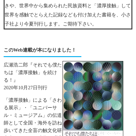
きや、世界中から集められた民族資料と「濃厚接触」して
世界を感触でとらえた記録なども付け加えた書籍を、小さ
子社より今夏刊行します。ご期待下さい。
このWeb連載が本になりました！
広瀬浩二郎『それでも僕た
ちは「濃厚接触」を続け
る！』
2020年10月27日刊行
「濃厚接触」による「さわ
る展示」・「ユニバーサ
ル・ミュージアム」の伝道
師として全国・海外を訪ね
歩いてきた全盲の触文化研