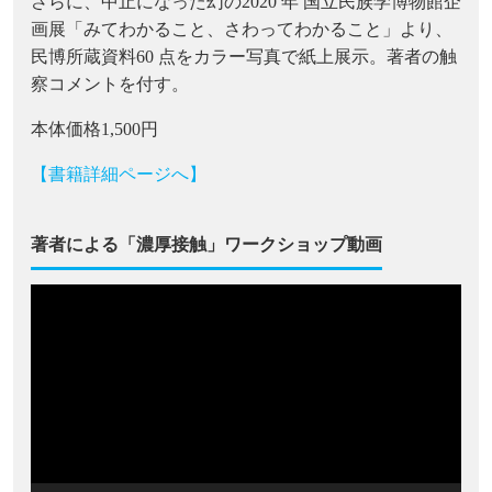
さらに、中止になった幻の2020 年 国立民族学博物館企
画展「みてわかること、さわってわかること」より、
民博所蔵資料60 点をカラー写真で紙上展示。著者の触
察コメントを付す。
本体価格1,500円
【書籍詳細ページへ】
著者による「濃厚接触」ワークショップ動画
動
画
プ
レ
ー
ヤ
ー