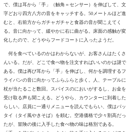
で、僕は耳から「手」（触角＝センサー）を伸ばして、文
字どおり四方八方の音をキャッチする。50メートルほど進
むと、右前方からガチャガチャと食器の音が聞こえてく
る。音に向かって、緩やかに右に曲がる。床面の感触が変
化したので、どうやらフードコートに入ったようだ。
何を食べているのかはわからないが、お客さんはたくさ
んいる。だが、どこで食べ物を注文すればいいのかは謎で
ある。僕は再び耳から「手」を伸ばし、何かを調理するフ
ライパンの音に向かってふらふらと歩く。人、テーブルに
杖が当たること数回。スパイスのにおいがするし、お金を
受け取る声も聞こえる。どうやら、カウンターに到着した
らしい。店員に一通りメニューを読んでもらい、僕はパッ
タイ（タイ風やきそば）を頼む。空港価格で少々割高だっ
たが、冒険の後に入手した食べ物の味は格別である。