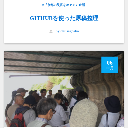
#『京都の災害をめぐる』余話
GITHUBを使った原稿整理
by chiisagosha
06
11月