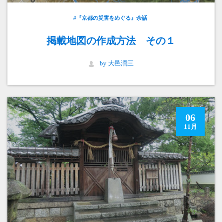
#『京都の災害をめぐる』余話
掲載地図の作成方法 その１
by 大邑潤三
06
11月