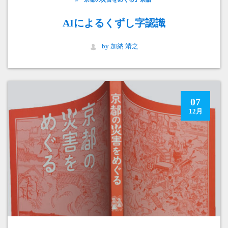
AIによるくずし字認識
by 加納 靖之
07
12月