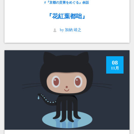
#『京都の災害をめぐる』余話
『花紅葉都咄』
by 加納 靖之
08
11月