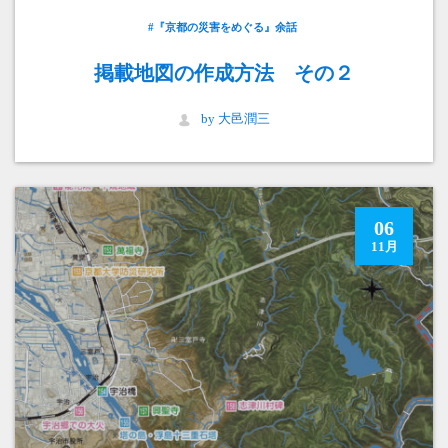
#『京都の災害をめぐる』余話
掲載地図の作成方法 その２
by 大邑潤三
06
11月