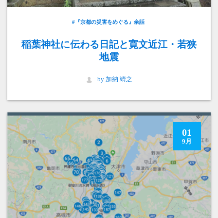
#『京都の災害をめぐる』余話
稲葉神社に伝わる日記と寛文近江・若狭
地震
by 加納 靖之
01
9月