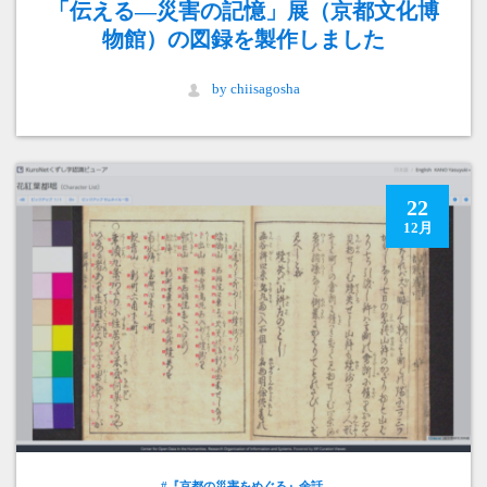
「伝える―災害の記憶」展（京都文化博
物館）の図録を製作しました
by chiisagosha
22
12月
#『京都の災害をめぐる』余話