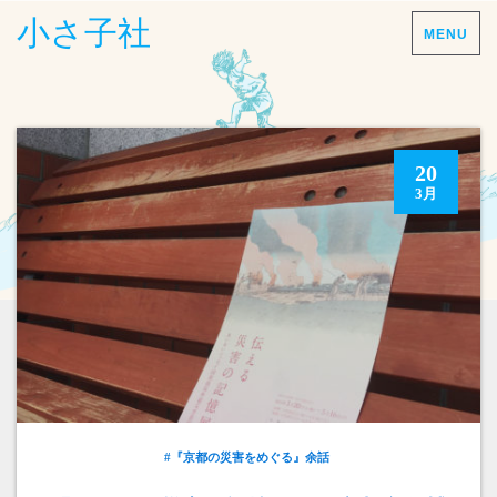
小さ子社
MENU
20
3月
#『京都の災害をめぐる』余話