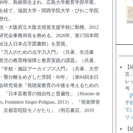
949年、島根県生まれ。広島大学教育学部卒業。
を経て、滋賀大学・関西学院大学・びわこ学院
歴任。
校・大阪府立大阪北視覚支援学校に勤務。2012
究会事務局長を務める。2020年、第17回本間
祉法人日本点字図書館）を受賞。
『万人のための点字力入門』（共著、生活書
『障害児の教育権保障と教育実践の課題』（共著、
【
）、『学校・施設アーカイブズ入門』（共著、大空
言
盲・聾分離をめざした苦闘・90年」（第84回全日
レッ
会研究発表『視聴覚教育の今後を考えるための
号
、「日本盲教育の独自性と普遍性」（Histoire de
eugles, Fondation Singer-Polignac, 2013）、『視覚障害
子
て
 京都盲啞院モノがたり』（明石書店、2019
リ
【