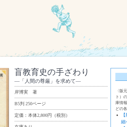
盲教育史の手ざわり
「人間の尊厳」を求めて
〈版
岸博実 著
ト）
庫情
B5判 250ページ
どの
【
定価：本体2,800円（税別）
細
在庫あり