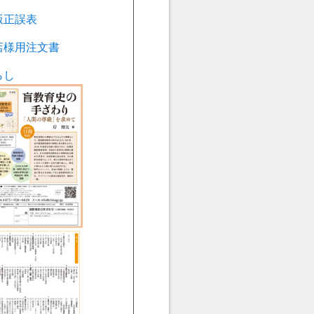
版正誤表
店様用注文書
らし