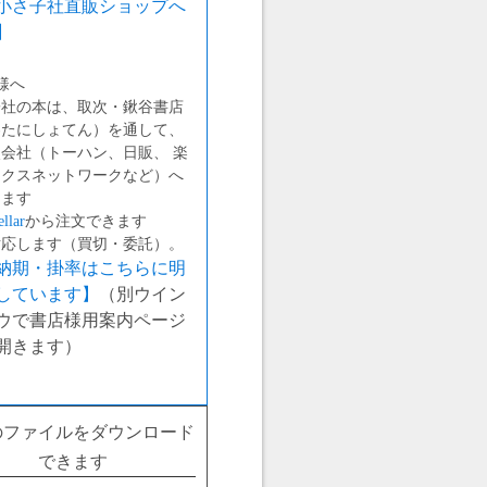
小さ子社直販ショップへ
】
様へ
子社の本は、取次・鍬谷書店
わたにしょてん）を通して、
会社（トーハン、日販、 楽
ックスネットワークなど）へ
します
llar
から注文できます
対応します（買切・委託）。
納期・掛率はこちらに明
しています】
（別ウイン
ウで書店様用案内ページ
開きます）
のファイルをダウンロード
できます