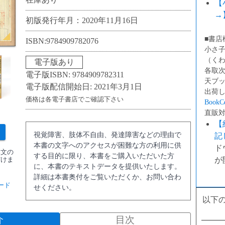
【
→
初版発行年月：2020年11月16日
■書店
ISBN:9784909782076
小さ
（く
電子版あり
各取次
電子版ISBN: 9784909782311
天ブ
電子版配信開始日: 2021年3月1日
出荷
価格は各電子書店でご確認下さい
BookCe
直販
【
視覚障害、肢体不自由、発達障害などの理由で
記
本書の文字へのアクセスが困難な方の利用に供
ド
本文の
する目的に限り、本書をご購入いただいた方
が
だけま
に、本書のテキストデータを提供いたします。
詳細は本書奥付をご覧いただくか、お問い合わ
ード
せください。
以下
介
目次