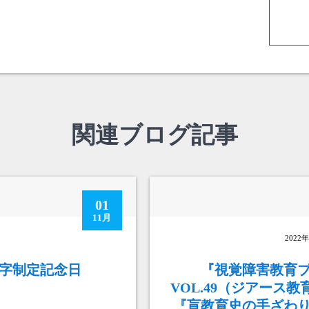
関連ブログ記事
01
11月
年
2022
点字制定記念日
『視覚障害教育
VOL.49（ジアース
『盲教育史の手ざわ