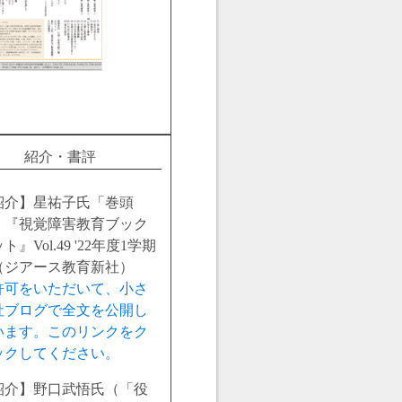
紹介・書評
紹介】星祐子氏「巻頭
」『視覚障害教育ブック
ト』Vol.49 '22年度1学期
（ジアース教育新社）
許可をいただいて、小さ
社ブログで全文を公開し
います。このリンクをク
ックしてください。
紹介】野口武悟氏（「役