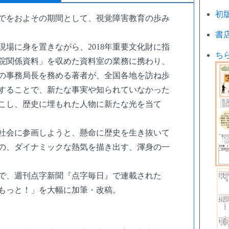
初
でをおよその期間として、視覚障害教育の歩み
書
現場に身を置きながら、2018年重要文化財に指
ち
院関係資料」を収めた資料室の業務に携わり、
の事務局長を務める著者が、全国各地を訪ね歩
することで、新たな事実や知られていなかった
こし、歴史に埋もれた人物に新たな光を当て
社会に参画しようと、懸命に歴史を生き抜いて
の、ダイナミックな熱気を描き出す、渾身の一
9年まで、週刊点字新聞『点字毎日』で連載された
もっと！」を大幅に加筆・改稿。