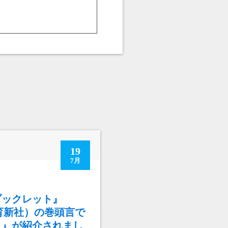
19
7月
年
ブックレット』
教育新社）の巻頭言で
り』が紹介されまし