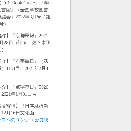
つ！ Book Guide」『学
図書館』（全国学校図書
議会）2022年3月号／第
7号）
書評】『京都民報』2021
2月28日（評者：佐々木正
氏）
紹介】『点字毎日』（活
）1151号、2021年2月4
紹介】『点字毎日』5026
2021年1月31日号
著者寄稿】『日本経済新
12月16日文化面
記事へのリンク（会員限
）