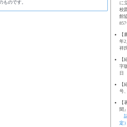
のものです。
に立
校
館協
85
【
年
祥
【
字版
日
【
号、
【
聞』
定