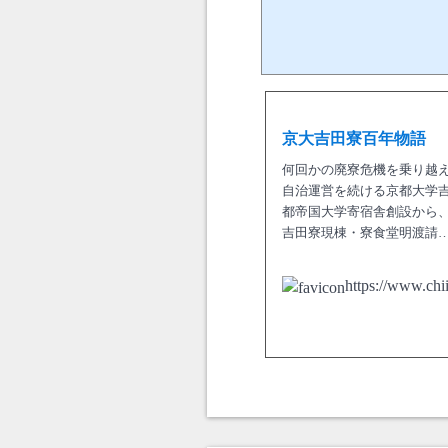
京大吉田寮百年物語
何回かの廃寮危機を乗り越
自治運営を続ける京都大学吉田
都帝国大学寄宿舎創設から
吉田寮現棟・寮食堂明渡請
https://www.chii