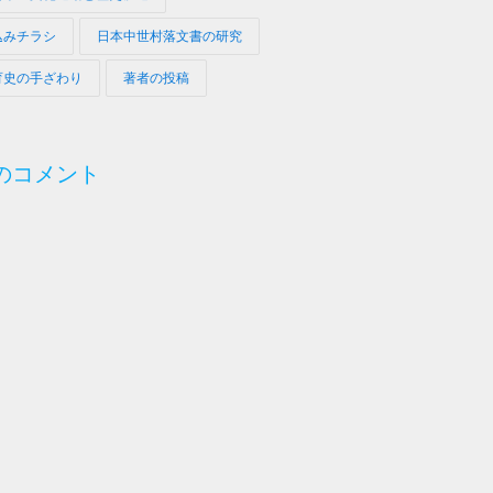
込みチラシ
日本中世村落文書の研究
育史の手ざわり
著者の投稿
のコメント