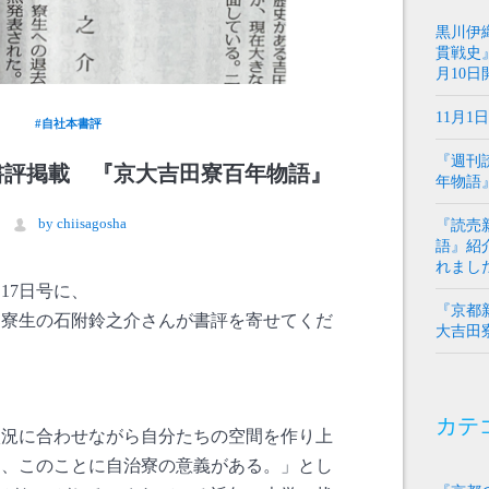
黒川伊
貫戦史』
月10日
11月
#自社本書評
『週刊
書評掲載 『京大吉田寮百年物語』
年物語
by chiisagosha
『読売
語』紹
れまし
月17日号に、
『京都
）寮生の石附鈴之介さんが書評を寄せてくだ
大吉田
カテ
状況に合わせながら自分たちの空間を作り上
く、このことに自治寮の意義がある。」とし