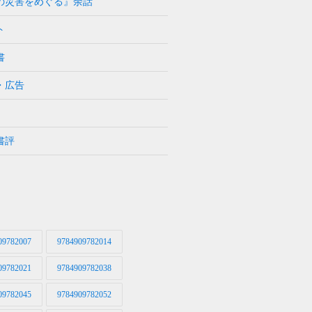
の災害をめぐる』余話
ト
書
・広告
書評
09782007
9784909782014
09782021
9784909782038
09782045
9784909782052