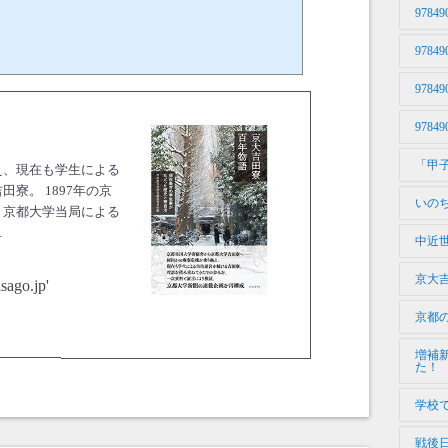
97849
97849
97849
97849
「甲
え、現在も学生による
寮。 1897年の京
いの
、京都大学当局による
…
中近
京大
sago.jp'
京都
増補
た！
学校
戦後