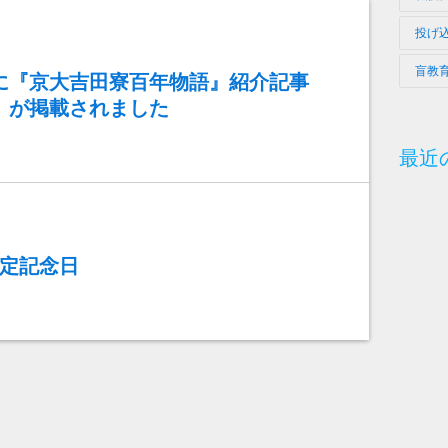
投げ
盲教
に『京大吉田寮百年物語』紹介記事
）が掲載されました
最近
制定記念日