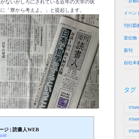
『京都
義がないがしろにされている近年の大学の状
めに「寮から考えよ。」と提起します。
イベン
刊行図
宣伝物
新刊
自社本
タグ
97849
97849
ジ | 読書人WEB
97849
in.net