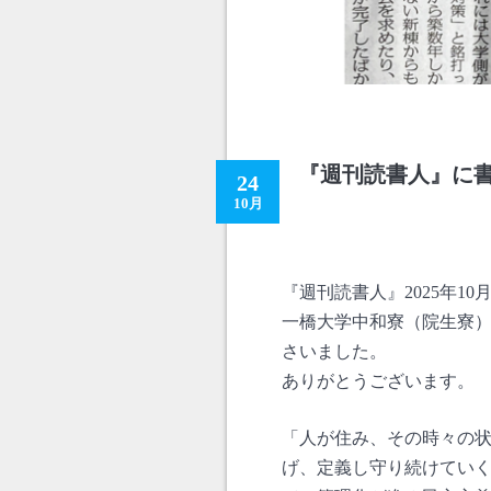
『週刊読書人』に
24
10月
『週刊読書人』2025年10
一橋大学中和寮（院生寮
さいました。
ありがとうございます。
「人が住み、その時々の
げ、定義し守り続けてい