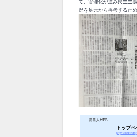
て、管理化が進み民主主
況を足元から再考するた
読書人WEB
トップペー
https://dokushoj