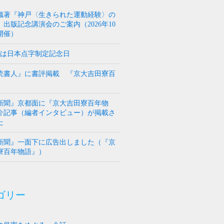
織著『神戸〈生きられた運動経験〉の
出版記念講演会のご案内（2026年10
開催）
1日は日本点字制定記念日
読書人』に書評掲載 『京大吉田寮百
』
新聞』京都面に『京大吉田寮百年物
介記事（編者インタビュー）が掲載さ
た
新聞』一面下に広告出しました（『京
寮百年物語』）
ゴリー