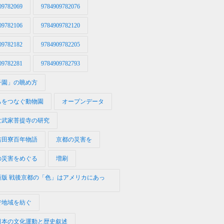
09782069
9784909782076
09782106
9784909782120
09782182
9784909782205
09782281
9784909782793
子園」の眺め方
ちをつなぐ動物園
オープンデータ
世武家菩提寺の研究
吉田寮百年物語
京都の災害を
の災害をめぐる
増刷
新版 戦後京都の「色」はアメリカにあっ
で地域を紡ぐ
日本の文化運動と歴史叙述