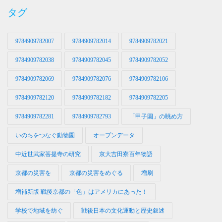
タグ
9784909782007
9784909782014
9784909782021
9784909782038
9784909782045
9784909782052
9784909782069
9784909782076
9784909782106
9784909782120
9784909782182
9784909782205
9784909782281
9784909782793
「甲子園」の眺め方
いのちをつなぐ動物園
オープンデータ
中近世武家菩提寺の研究
京大吉田寮百年物語
京都の災害を
京都の災害をめぐる
増刷
増補新版 戦後京都の「色」はアメリカにあった！
学校で地域を紡ぐ
戦後日本の文化運動と歴史叙述