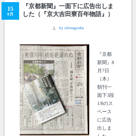
『京都新聞』一面下に広告出しま
15
した（『京大吉田寮百年物語』）
8月
by chiisagosha
『京都
新聞』8
月7日
（木）
朝刊一
面下3段
1/8のス
ペース
に広告
出しま