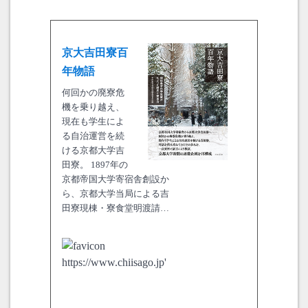
京大吉田寮百
年物語
何回かの廃寮危
機を乗り越え、
現在も学生によ
る自治運営を続
ける京都大学吉
田寮。 1897年の
京都帝国大学寄宿舎創設か
ら、京都大学当局による吉
田寮現棟・寮食堂明渡請…
https://www.chiisago.jp'