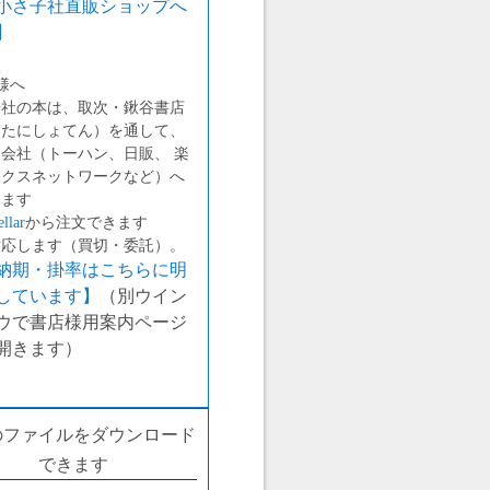
小さ子社直販ショップへ
】
様へ
子社の本は、取次・鍬谷書店
わたにしょてん）を通して、
会社（トーハン、日販、 楽
ックスネットワークなど）へ
します
llar
から注文できます
対応します（買切・委託）。
納期・掛率はこちらに明
しています】
（別ウイン
ウで書店様用案内ページ
開きます）
のファイルをダウンロード
できます