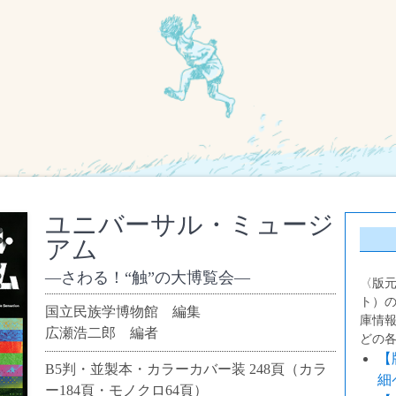
ユニバーサル・ミュージ
アム
さわる！“触”の大博覧会
〈版
ト）
国立民族学博物館 編集
庫情
広瀬浩二郎 編者
どの
【
B5判・並製本・カラーカバー装 248頁（カラ
細
ー184頁・モノクロ64頁）