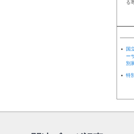
る
国
ー
別
特別