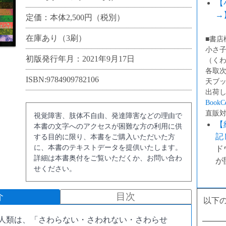
【
→
定価：本体2,500円（税別）
在庫あり（3刷）
■書店
小さ
初版発行年月：2021年9月17日
（く
各取次
ISBN:9784909782106
天ブ
出荷
BookCe
直販
視覚障害、肢体不自由、発達障害などの理由で
【
本書の文字へのアクセスが困難な方の利用に供
記
する目的に限り、本書をご購入いただいた方
に、本書のテキストデータを提供いたします。
ド
詳細は本書奥付をご覧いただくか、お問い合わ
が
せください。
介
目次
以下
人類は、「さわらない・さわれない・さわらせ