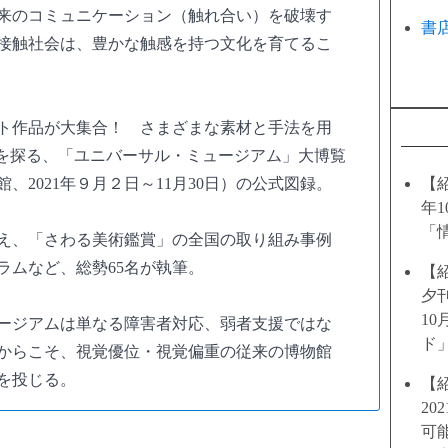
来のコミュニケーション（触れ合い）を破壊す
書
接触社会は、豊かな触感を持つ文化を育てるこ
ト作品が大集合！ さまざまな素材と手法を用
性を探る、「ユニバーサル・ミュージアム」大博覧
、2021年９月２日～11月30日）の公式図録。
【
年
「
え、「さわる美術鑑賞」の全国の取り組み事例
ラムなど、総勢65名が執筆。
【
夕
1
ージアムは単なる障害者対応、弱者支援ではな
ド
からこそ、視覚優位・視覚偏重の従来の博物館
を投じる。
【
20
可