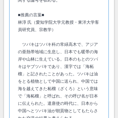
関する論考を収める。
■推薦の言葉■
林淳 氏（愛知学院大学元教授・東洋大学客
員研究員、宗教学）
ツバキはツバキ科の常緑高木で、アジア
の亜熱帯地域に生息し、日本でも暖帯の海
岸や山林に生えている。日本のもとのツバ
キはヤブツバキであり、漢字では「海柘
榴」と記されたことがあった。ツバキは油
をとる植物として中国に送られ、中国では
海を越えてきた柘榴（ざくろ）という意味
で「海柘榴」と呼ばれ、その呼び名が日本
に伝えられた。遣唐使の時代に、日本から
中国へとツバキ油が朝貢物としてもたらさ