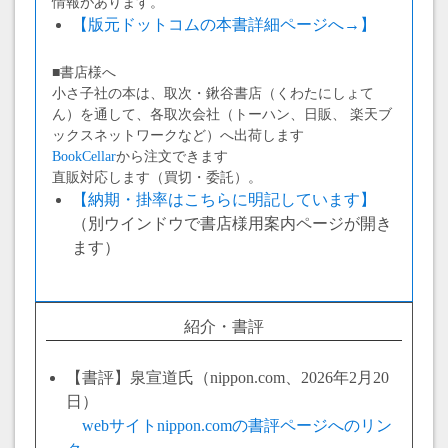
情報があります。
【版元ドットコムの本書詳細ページへ→】
■書店様へ
小さ子社の本は、取次・鍬谷書店（くわたにしょて
ん）を通して、各取次会社（トーハン、日販、 楽天ブ
ックスネットワークなど）へ出荷します
BookCellar
から注文できます
直販対応します（買切・委託）。
【納期・掛率はこちらに明記しています】
（別ウインドウで書店様用案内ページが開き
ます）
紹介・書評
【書評】泉宣道氏（nippon.com、2026年2月20
日）
webサイトnippon.comの書評ページへのリン