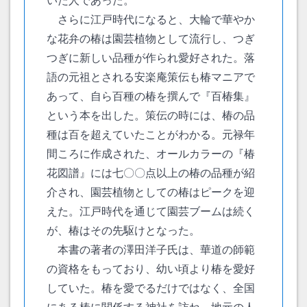
いた人であった。
さらに江戸時代になると、大輪で華やか
な花弁の椿は園芸植物として流行し、つぎ
つぎに新しい品種が作られ愛好された。落
語の元祖とされる安楽庵策伝も椿マニアで
あって、自ら百種の椿を撰んで『百椿集』
という本を出した。策伝の時には、椿の品
種は百を超えていたことがわかる。元禄年
間ころに作成された、オールカラーの『椿
花図譜』には七〇〇点以上の椿の品種が紹
介され、園芸植物としての椿はピークを迎
えた。江戸時代を通じて園芸ブームは続く
が、椿はその先駆けとなった。
本書の著者の澤田洋子氏は、華道の師範
の資格をもっており、幼い頃より椿を愛好
していた。椿を愛でるだけではなく、全国