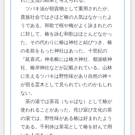
れた交流の結果と考えられる。
ツバキ油が朝貢物として重用されたが、
貴族社会ではさほど椿の人気はなかったよ
うである。和歌で桜や梅がよく詠まれたの
に対して、椿を詠む和歌はほとんどなかっ
た。その代わりに椿は神社と結びつき、椿
の名前をもった神社はあった。十世紀の
『延喜式』神名帳には椿大神社、都波岐神
社、椿岸神社などが記載されている。山林
に生えるツバキは野性味があり自然の神々
が宿る霊木として見られていたのかもしれ
ない。
茶の湯では茶花（ちゃばな）として椿が
使われることがあった。侘び寂び文化の茶
の湯では、野性味がある椿は好まれたよう
である。千利休は茶花として椿を好んで用