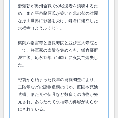
源頼朝が奥州合戦での戦没者を鎮魂するた
め、また平泉藤原氏が築いた北の都の壮麗
な浄土世界に影響を受け、鎌倉に建立した
永福寺（ようふくじ）。
鶴岡八幡宮寺と勝長寿院と並び三大寺院と
して、将軍家の崇敬を集めるも、鎌倉幕府
滅亡後、応永12年（1405）に火災で焼失し
た。
戦前から始まった長年の発掘調査により、
二階堂などの建物遺構のほか、庭園や苑池
遺構、また瓦や仏具など数多くの遺物が発
見され、あらためて永福寺の偉容が明らか
にされている。