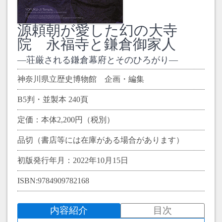
源頼朝が愛した幻の大寺
院 永福寺と鎌倉御家人
荘厳される鎌倉幕府とそのひろがり
神奈川県立歴史博物館 企画・編集
B5判・並製本 240頁
定価：本体2,200円（税別）
品切（書店等には在庫がある場合があります）
初版発行年月：2022年10月15日
ISBN:9784909782168
内容紹介
目次